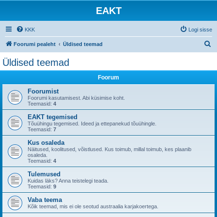
EAKT
KKK
Logi sisse
O
Foorumi pealeht
Üldised teemad
t
Üldised teemad
s
Foorum
i
Foorumist
Foorumi kasutamisest. Abi küsimise koht.
Teemasid:
4
EAKT tegemised
Tõuühingu tegemised. Ideed ja ettepanekud tõuühingle.
Teemasid:
7
Kus osaleda
Näitused, koolitused, võistlused. Kus toimub, millal toimub, kes plaanib
osaleda.
Teemasid:
4
Tulemused
Kuidas läks? Anna teistelegi teada.
Teemasid:
9
Vaba teema
Kõik teemad, mis ei ole seotud austraalia karjakoertega.