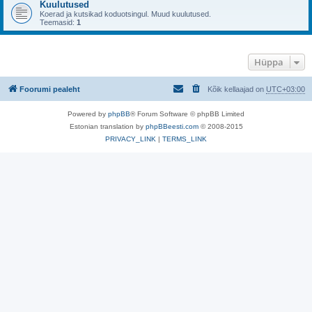
Kuulutused
Koerad ja kutsikad koduotsingul. Muud kuulutused.
Teemasid:
1
Hüppa
Foorumi pealeht
Kõik kellaajad on
UTC+03:00
Powered by
phpBB
® Forum Software © phpBB Limited
Estonian translation by
phpBBeesti.com
© 2008-2015
PRIVACY_LINK
|
TERMS_LINK