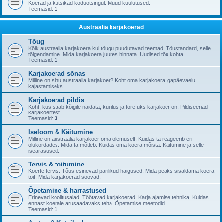
Koerad ja kutsikad koduotsingul. Muud kuulutused.
Teemasid:
1
Austraalia karjakoerad
Tõug
Kõik austraalia karjakoera kui tõugu puudutavad teemad. Tõustandard, selle
tõlgendamine. Mida karjakoera juures hinnata. Uudised tõu kohta.
Teemasid:
1
Karjakoerad sõnas
Milline on sinu austraalia karjakoer? Koht oma karjakoera igapäevaelu
kajastamiseks.
Karjakoerad pildis
Koht, kus saab kõigile näidata, kui ilus ja tore üks karjakoer on. Pildiseeriad
karjakoertest.
Teemasid:
3
Iseloom & Käitumine
Milline on austraalia karjakoer oma olemuselt. Kuidas ta reageerib eri
olukordades. Mida ta mõtleb. Kuidas oma koera mõista. Käitumine ja selle
iseärasused.
Tervis & toitumine
Koerte tervis. Tõus esinevad pärilikud haigused. Mida peaks sisaldama koera
toit. Mida karjakoerad söövad.
Õpetamine & harrastused
Erinevad koolitusalad. Töötavad karjakoerad. Karja ajamise tehnika. Kuidas
ennast koerale arusaadavaks teha. Õpetamise meetodid.
Teemasid:
1