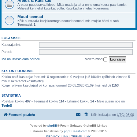
Aretus & Kutsikad
Aretust puudutavad ideed. Mida teada ja teha enne oma koera paaritamist.
Millisest kennelist kutsikat võtta. Kutsikad ja imetav koeraema.
Muud teemad
Kõik austraalia karjakoertega seotud teemad, mis mujale hästi ei sobi.
Teemasid:
1
LOGI SISSE
Kasutajanimi:
Parool:
Ma unustasin oma parooli
Mäleta mind
KES ON FOORUMIL
Kokku on
5
kasutajat foorumil: 0 registreeritut, 0 varjatut ja 5 külalist (põhineb viimase 5
minuti aktiivsetel kasutajatel)
Kõige rohkem kasutajaid oli korraga foorumil 26.05.2026 01:09, kui neid oli
1153
.
STATISTIKA
Postitusi kokku
497
• Teemasid kokku
114
• Liikmeid kokku
14
• Meie uusim liige on
TeeleS
Foorumi pealeht
Kõik kellaajad on
UTC+03:00
Powered by
phpBB
® Forum Software © phpBB Limited
Estonian translation by
phpBBeesti.com
© 2008-2015
PRIVACY_LINK
|
TERMS_LINK