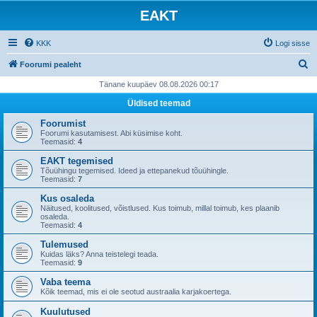
EAKT
KKK
Logi sisse
O
Foorumi pealeht
t
Tänane kuupäev 08.08.2026 00:17
s
Üldised teemad
i
Foorumist
Foorumi kasutamisest. Abi küsimise koht.
Teemasid:
4
EAKT tegemised
Tõuühingu tegemised. Ideed ja ettepanekud tõuühingle.
Teemasid:
7
Kus osaleda
Näitused, koolitused, võistlused. Kus toimub, millal toimub, kes plaanib
osaleda.
Teemasid:
4
Tulemused
Kuidas läks? Anna teistelegi teada.
Teemasid:
9
Vaba teema
Kõik teemad, mis ei ole seotud austraalia karjakoertega.
Kuulutused